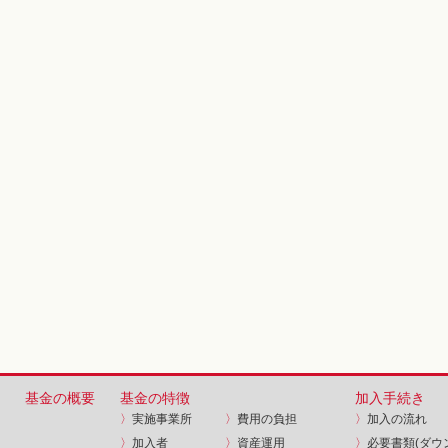
基金の概要
基金の特徴
加入手続き
〉
実施事業所
〉
費用の負担
〉
加入の流れ
〉
加入者
〉
資産運用
〉
必要書類(ダウ